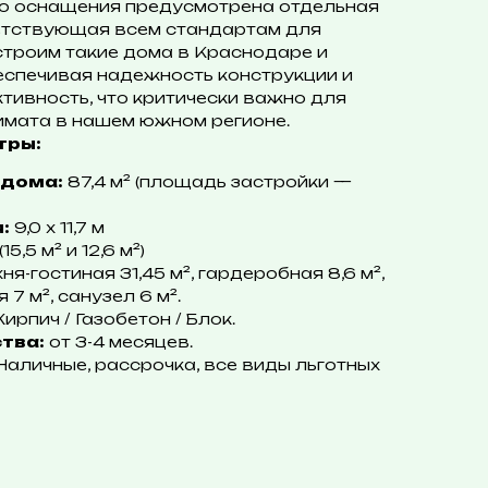
го оснащения предусмотрена отдельная
тветствующая всем стандартам для
строим такие дома в Краснодаре и
еспечивая надежность конструкции и
ивность, что критически важно для
мата в нашем южном регионе.
тры:
дома:
87,4 м² (площадь застройки —
:
9,0 х 11,7 м
(15,5 м² и 12,6 м²)
ня-гостиная 31,45 м², гардеробная 8,6 м²,
7 м², санузел 6 м².
ирпич / Газобетон / Блок.
тва:
от 3-4 месяцев.
аличные, рассрочка, все виды льготных