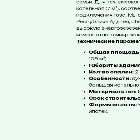
семьи. Для техническо
котельная (7 м²), соо
подключения газа. Мы 
Республике Адыгея, об
высокую энергоэффект
комфортного микрокли
Технические параме
Общая площадь 
106 м²)
Габариты здания
Кол-во спален:
2 
Особенности:
кух
большая котельная 
Материал стен:
К
Срок строительс
Формы оплаты:
Н
ипотек.