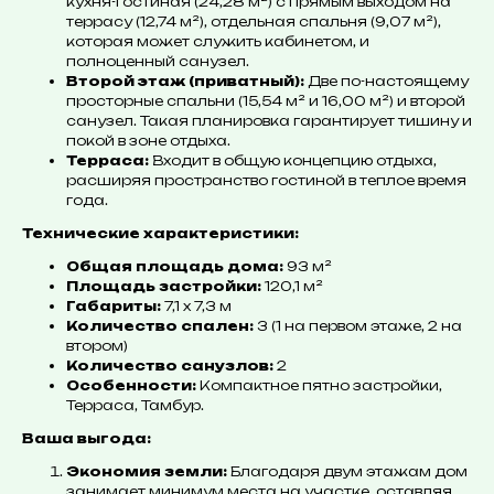
кухня-гостиная (24,28 м²) с прямым выходом на
террасу (12,74 м²), отдельная спальня (9,07 м²),
которая может служить кабинетом, и
полноценный санузел.
Второй этаж (приватный):
Две по-настоящему
просторные спальни (15,54 м² и 16,00 м²) и второй
санузел. Такая планировка гарантирует тишину и
покой в зоне отдыха.
Терраса:
Входит в общую концепцию отдыха,
расширяя пространство гостиной в теплое время
года.
Технические характеристики:
Общая площадь дома:
93 м²
Площадь застройки:
120,1 м²
Габариты:
7,1 х 7,3 м
Количество спален:
3 (1 на первом этаже, 2 на
втором)
Количество санузлов:
2
Особенности:
Компактное пятно застройки,
Терраса, Тамбур.
Ваша выгода:
Экономия земли:
Благодаря двум этажам дом
занимает минимум места на участке, оставляя